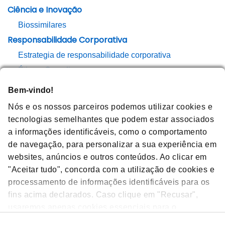
Ciência e Inovação
Biossimilares
Responsabilidade Corporativa
Estrategia de responsabilidade corporativa
Ética e Compliance
Áreas Terapêuticas
Bem-vindo!
Doenças Cardiovasculares
Nós e os nossos parceiros podemos utilizar cookies e
Doenças Hemato-Oncológicas
tecnologias semelhantes que podem estar associados
Doenças Inflamatórias
a informações identificáveis, como o comportamento
de navegação, para personalizar a sua experiência em
Doenças Ósseas
websites, anúncios e outros conteúdos. Ao clicar em
Notícias
"Aceitar tudo", concorda com a utilização de cookies e
Cookie Information For Users
processamento de informações identificáveis para os
EFPIA
fins acima declarados. Caso clique em "Recusar",
Política de Privacidade para Profissionais de Saúde
usaremos apenas cookies essenciais para o
Política de Privacidade Amgen Europa
funcionamento do website e que não sejam capazes